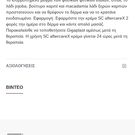
Το ισορροπημένο μείγμα των φυσικών φυτικών ελαίων, όπως το
λάδι jojoba, βούτυρο καριτέ και macadamia λάδι ξηρών καρπών
προστατεύουν και να θρέφουν το δέρμα και να το κρατάνε
ενυδατωμένο. Εφαρμογή: Εφαρμόστε την κρέμα SC aftercareX 2
φορές την ημέρα στο δέρμα και κάντε απαλό μασάζ.
Παρακαλείσθε να τοποθετήσετε Gigaplast αμέσως μετά τη
θεραπεία. Η χρήση SC aftercareX κρέμα γίνεται 24 ώρες μετά τη
θεραπεία.
ΑΞΙΟΛΟΓΉΣΕΙΣ
ΒΊΝΤΕΟ