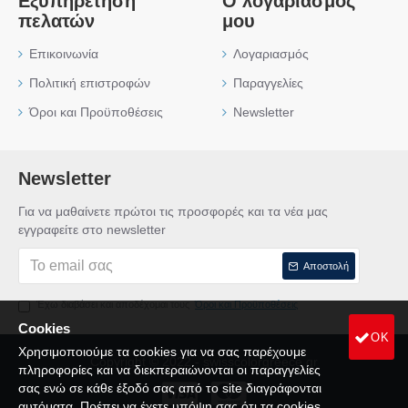
Εξυπηρέτηση
Ο λογαριασμός
πελατών
μου
Επικοινωνία
Λογαριασμός
Πολιτική επιστροφών
Παραγγελίες
Όροι και Προϋποθέσεις
Newsletter
Newsletter
Για να μαθαίνετε πρώτοι τις προσφορές και τα νέα μας
εγγραφείτε στο newsletter
Αποστολή
Έχω διαβάσει και αποδέχομαι τους
Όροι και Προϋποθέσεις
Cookies
OK
Χρησιμοποιούμε τα cookies για να σας παρέχουμε
Copyright © 2022 - swisscolorgreece.gr
πληροφορίες και να διεκπεραιώνονται οι παραγγελίες
σας ενώ σε κάθε έξοδό σας από το site διαγράφονται
αυτόματα. Πρέπει να έχετε υπόψη σας ότι τα cookies