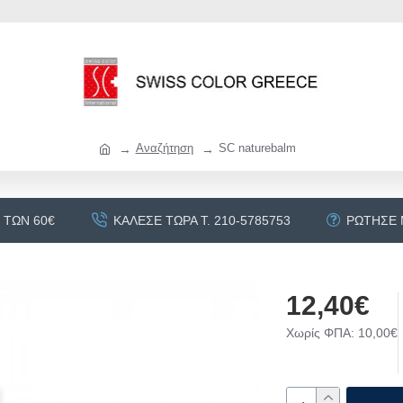
Αναζήτηση
SC naturebalm
 ΤΩΝ 60€
ΚΆΛΕΣΕ ΤΏΡΑ Τ. 210-5785753
ΡΏΤΗΣΕ
12,40€
Χωρίς ΦΠΑ: 10,00€