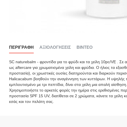
ΠΕΡΙΓΡΑΦΉ
ΑΞΙΟΛΟΓΉΣΕΙΣ
ΒΊΝΤΕΟ
SC naturebalm - φροντίδα για το φρύδι και τα χείλη 10pc/VE . Σε α
ως aftercare για χρωματισμένα χείλη και φρύδια. Ο ήλιος τα εξασ
προστασία), οι χρωστικές ουσίες διατηρούνται και διαρκούν περ
Halicacabum βοηθούν την αναγέννηση των κυττάρων. Η υψηλής ποιό
εμπλουτισμένο με τρι πεπτίδια, δίνει στα χείλη μια απαλή αίσθησ
Χρησιμοποιήστε το αρκετές φορές την ημέρα στις ερεθισμένες περ
προστασία SPF 15 UV, διατίθεται σε 2 χρώματα, κάνετε τα χείλη κα
εσάς και τον πελάτη σας.