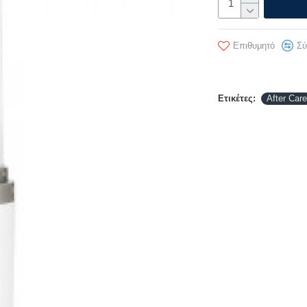
Επιθυμητό
Σύ
Ετικέτες:
After Care