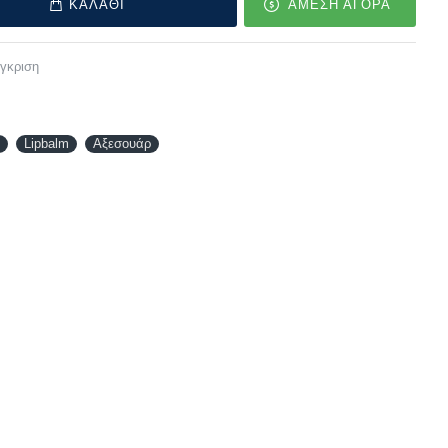
ΚΑΛΑΘΙ
ΑΜΕΣΗ ΑΓΟΡΑ
γκριση
Lipbalm
Αξεσουάρ