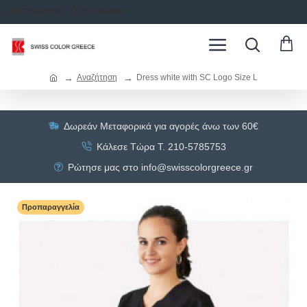
ΣΥΝΔΕΣΗ
ΕΓΓΡΑΦΗ
Αναζήτηση
Dress white with SC Logo Size L
Δωρεάν Μεταφορικά για αγορές άνω των 60€
Κάλεσε Τώρα Τ. 210-5785753
Ρώτησε μας στο info@swisscolorgreece.gr
Προπαραγγελία