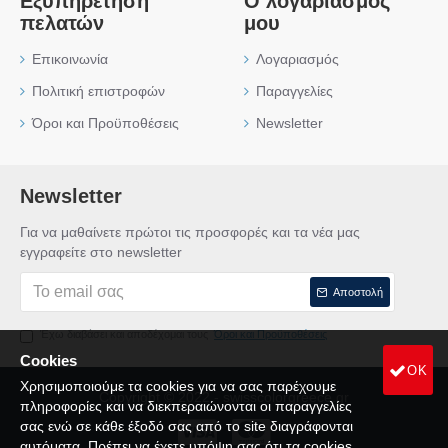
Εξυπηρέτηση
Ο λογαριασμός
πελατών
μου
Επικοινωνία
Λογαριασμός
Πολιτική επιστροφών
Παραγγελίες
Όροι και Προϋποθέσεις
Newsletter
Newsletter
Για να μαθαίνετε πρώτοι τις προσφορές και τα νέα μας
εγγραφείτε στο newsletter
Αποστολή
Έχω διαβάσει και αποδέχομαι τους
Όροι και Προϋποθέσεις
Cookies
OK
Χρησιμοποιούμε τα cookies για να σας παρέχουμε
Copyright © 2022 - swisscolorgreece.gr
πληροφορίες και να διεκπεραιώνονται οι παραγγελίες
σας ενώ σε κάθε έξοδό σας από το site διαγράφονται
αυτόματα. Πρέπει να έχετε υπόψη σας ότι τα cookies