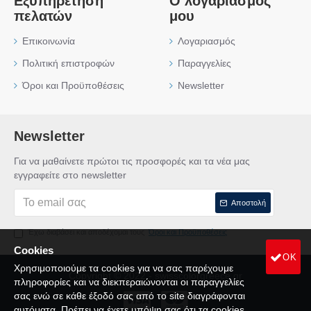
Εξυπηρέτηση
Ο λογαριασμός
πελατών
μου
Επικοινωνία
Λογαριασμός
Πολιτική επιστροφών
Παραγγελίες
Όροι και Προϋποθέσεις
Newsletter
Newsletter
Για να μαθαίνετε πρώτοι τις προσφορές και τα νέα μας
εγγραφείτε στο newsletter
Αποστολή
Έχω διαβάσει και αποδέχομαι τους
Όροι και Προϋποθέσεις
Cookies
OK
Χρησιμοποιούμε τα cookies για να σας παρέχουμε
Copyright © 2022 - swisscolorgreece.gr
πληροφορίες και να διεκπεραιώνονται οι παραγγελίες
σας ενώ σε κάθε έξοδό σας από το site διαγράφονται
αυτόματα. Πρέπει να έχετε υπόψη σας ότι τα cookies