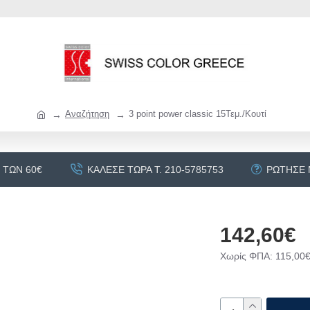
Αναζήτηση
3 point power classic 15Τεμ./Κουτί
 ΤΩΝ 60€
ΚΆΛΕΣΕ ΤΏΡΑ Τ. 210-5785753
ΡΏΤΗΣΕ
142,60€
Χωρίς ΦΠΑ: 115,00