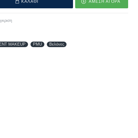
ΚΑΛΑΘΙ
ΑΜΕΣΗ ΑΓΟΡΑ
γκριση
ENT MAKEUP
PMU
Βελόνες