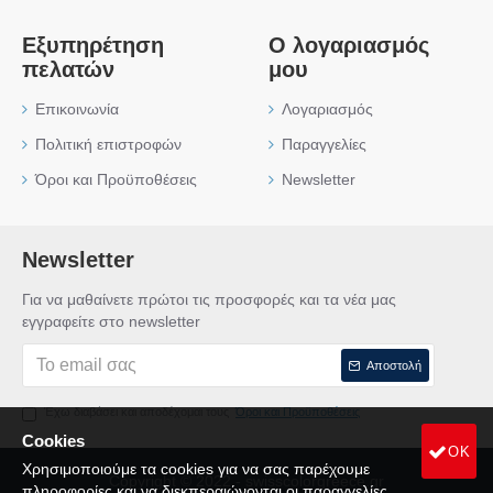
Εξυπηρέτηση
Ο λογαριασμός
πελατών
μου
Επικοινωνία
Λογαριασμός
Πολιτική επιστροφών
Παραγγελίες
Όροι και Προϋποθέσεις
Newsletter
Newsletter
Για να μαθαίνετε πρώτοι τις προσφορές και τα νέα μας
εγγραφείτε στο newsletter
Αποστολή
Έχω διαβάσει και αποδέχομαι τους
Όροι και Προϋποθέσεις
Cookies
OK
Χρησιμοποιούμε τα cookies για να σας παρέχουμε
Copyright © 2022 - swisscolorgreece.gr
πληροφορίες και να διεκπεραιώνονται οι παραγγελίες