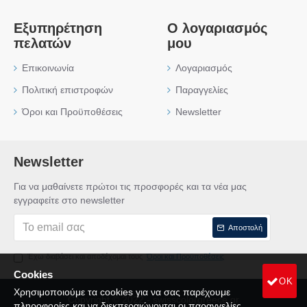
Εξυπηρέτηση
Ο λογαριασμός
πελατών
μου
Επικοινωνία
Λογαριασμός
Πολιτική επιστροφών
Παραγγελίες
Όροι και Προϋποθέσεις
Newsletter
Newsletter
Για να μαθαίνετε πρώτοι τις προσφορές και τα νέα μας
εγγραφείτε στο newsletter
Αποστολή
Έχω διαβάσει και αποδέχομαι τους
Όροι και Προϋποθέσεις
Cookies
OK
Χρησιμοποιούμε τα cookies για να σας παρέχουμε
Copyright © 2022 - swisscolorgreece.gr
πληροφορίες και να διεκπεραιώνονται οι παραγγελίες