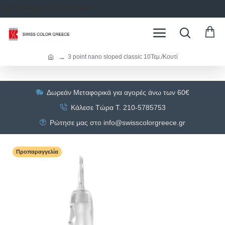
ΣΥΝΔΕΣΗ
ΕΓΓΡΑΦΗ
3 point nano sloped classic 10Τεμ./Κουτί
Δωρεάν Μεταφορικά για αγορές άνω των 60€
Κάλεσε Τώρα Τ. 210-5785753
Ρώτησε μας στο info@swisscolorgreece.gr
Προπαραγγελία