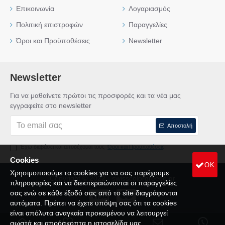
Επικοινωνία
Λογαριασμός
Πολιτική επιστροφών
Παραγγελίες
Όροι και Προϋποθέσεις
Newsletter
Newsletter
Για να μαθαίνετε πρώτοι τις προσφορές και τα νέα μας
εγγραφείτε στο newsletter
Αποστολή
Έχω διαβάσει και αποδέχομαι τους
Όροι και Προϋποθέσεις
Cookies
OK
Χρησιμοποιούμε τα cookies για να σας παρέχουμε
Copyright © 2022 - swisscolorgreece.gr
πληροφορίες και να διεκπεραιώνονται οι παραγγελίες
σας ενώ σε κάθε έξοδό σας από το site διαγράφονται
αυτόματα. Πρέπει να έχετε υπόψη σας ότι τα cookies
είναι απόλυτα αναγκαία προκειμένου να λειτουργεί
σωστά και απρόσκοπτα η ιστοσελίδα μας.