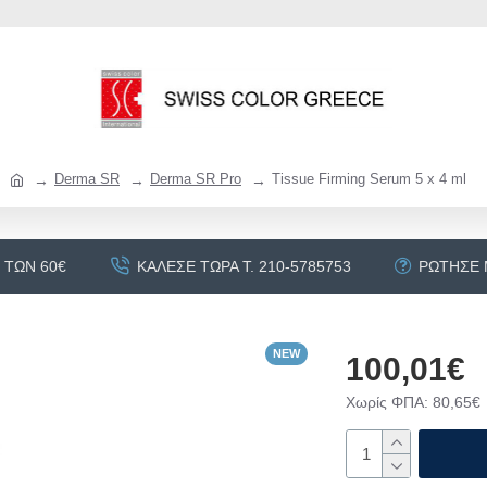
Derma SR
Derma SR Pro
Tissue Firming Serum 5 x 4 ml
 ΤΩΝ 60€
ΚΆΛΕΣΕ ΤΏΡΑ Τ. 210-5785753
ΡΏΤΗΣΕ
NEW
100,01€
Χωρίς ΦΠΑ: 80,65€