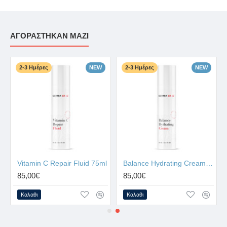
ΑΓΟΡΆΣΤΗΚΑΝ ΜΑΖΊ
2-3 Ημέρες
NEW
2-3 Ημέρες
NEW
ml
Vitamin C Repair Fluid 75ml
Balance Hydrating Cream 75ml
85,00€
85,00€
Καλαθι
Καλαθι