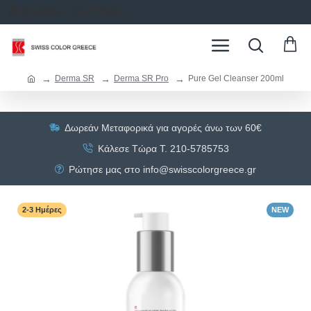
ΣΥΝΔΕΣΗ
ΕΓΓΡΑΦΗ
Derma SR
Derma SR Pro
Pure Gel Cleanser 200ml
Δωρεάν Μεταφορικά για αγορές άνω των 60€
Κάλεσε Τώρα Τ. 210-5785753
Ρώτησε μας στο info@swisscolorgreece.gr
2-3 Ημέρες
NEW