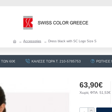
Accessories
Dress black with SC Logo Size S
 ΤΩΝ 60€
ΚΆΛΕΣΕ ΤΏΡΑ Τ. 210-5785753
ΡΏΤΗΣΕ
63,90€
Χωρίς ΦΠΑ: 51,53€