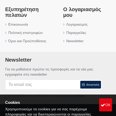
Εξυπηρέτηση
Ο λογαριασμός
πελατών
μου
Επικοινωνία
Λογαριασμός
Πολιτική επιστροφών
Παραγγελίες
Όροι και Προϋποθέσεις
Newsletter
Newsletter
Για να μαθαίνετε πρώτοι τις προσφορές και τα νέα μας
εγγραφείτε στο newsletter
Αποστολή
Έχω διαβάσει και αποδέχομαι τους
Όροι και Προϋποθέσεις
Cookies
OK
Χρησιμοποιούμε τα cookies για να σας παρέχουμε
Copyright © 2022 - swisscolorgreece.gr
πληροφορίες και να διεκπεραιώνονται οι παραγγελίες