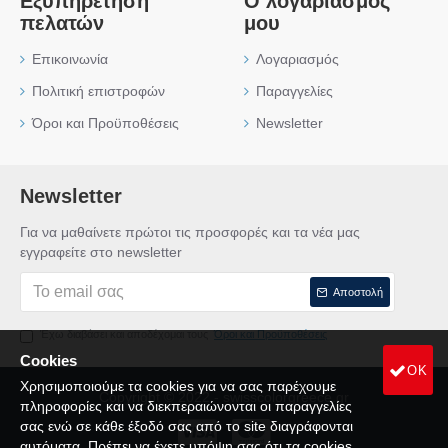
Εξυπηρέτηση
Ο λογαριασμός
πελατών
μου
Επικοινωνία
Λογαριασμός
Πολιτική επιστροφών
Παραγγελίες
Όροι και Προϋποθέσεις
Newsletter
Newsletter
Για να μαθαίνετε πρώτοι τις προσφορές και τα νέα μας
εγγραφείτε στο newsletter
Αποστολή
Έχω διαβάσει και αποδέχομαι τους
Όροι και Προϋποθέσεις
Cookies
OK
Χρησιμοποιούμε τα cookies για να σας παρέχουμε
Copyright © 2022 - swisscolorgreece.gr
πληροφορίες και να διεκπεραιώνονται οι παραγγελίες
σας ενώ σε κάθε έξοδό σας από το site διαγράφονται
αυτόματα. Πρέπει να έχετε υπόψη σας ότι τα cookies