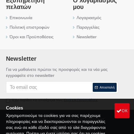
Εξυπηρέτηση
Ο λογαριασμός
πελατών
μου
Επικοινωνία
Λογαριασμός
Πολιτική επιστροφών
Παραγγελίες
Όροι και Προϋποθέσεις
Newsletter
Newsletter
Για να μαθαίνετε πρώτοι τις προσφορές και τα νέα μας
εγγραφείτε στο newsletter
Αποστολή
Έχω διαβάσει και αποδέχομαι τους
Όροι και Προϋποθέσεις
Cookies
OK
Χρησιμοποιούμε τα cookies για να σας παρέχουμε
Copyright © 2022 - swisscolorgreece.gr
πληροφορίες και να διεκπεραιώνονται οι παραγγελίες
σας ενώ σε κάθε έξοδό σας από το site διαγράφονται
αυτόματα. Πρέπει να έχετε υπόψη σας ότι τα cookies