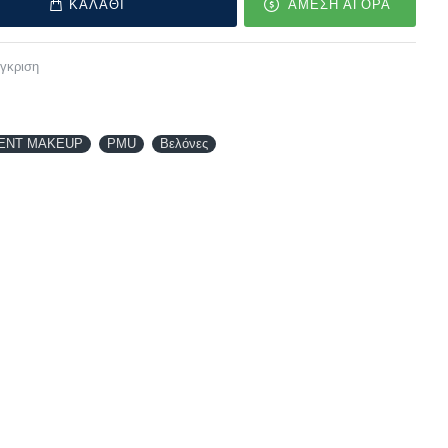
ΚΑΛΑΘΙ
ΑΜΕΣΗ ΑΓΟΡΑ
γκριση
ENT MAKEUP
PMU
Βελόνες