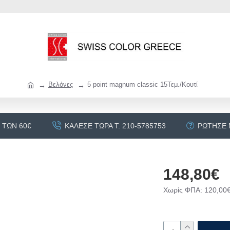
Βελόνες
5 point magnum classic 15Τεμ./Κουτί
 ΤΩΝ 60€
ΚΆΛΕΣΕ ΤΏΡΑ Τ. 210-5785753
ΡΏΤΗΣΕ
148,80€
Χωρίς ΦΠΑ: 120,00