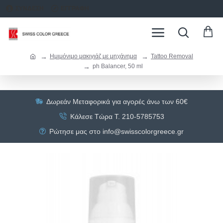
ΣΥΝΔΕΣΗ
ΕΓΓΡΑΦΗ
Ημιμόνιμο μακιγιάζ με μηχάνημα
Tattoo Removal
ph Balancer, 50 ml
Δωρεάν Μεταφορικά για αγορές άνω των 60€
Κάλεσε Τώρα Τ. 210-5785753
Ρώτησε μας στο info@swisscolorgreece.gr