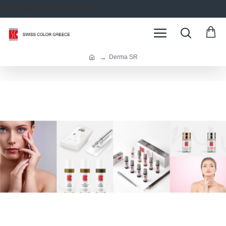
ΣΥΝΔΕΣΗ
ΕΓΓΡΑΦΗ
Derma SR