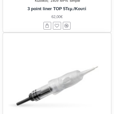
Κωδικός:
1409
MPN:
simple
3 point liner TOP 5Τεμ./Κουτί
62,00€