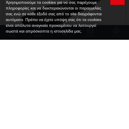
Χρησιμοποιούμε τα cookies για να σας παρέχουμε
πληροφορίες και να διεκπεραιώνονται οι παραγγελίες
σας ενώ σε κάθε έξοδό σας από το site διαγράφονται
αυτόματα. Πρέπει να έχετε υπόψη σας ότι τα cookies
είναι απόλυτα αναγκαία προκειμένου να λειτουργεί
σωστά και απρόσκοπτα η ιστοσελίδα μας.
Home
Wishlist
Email
Call us
Κωδικός:
1152
MPN:
simple
3 point sloped symphony 10Τεμ./Κουτί
124,00€
Προπαραγγελία