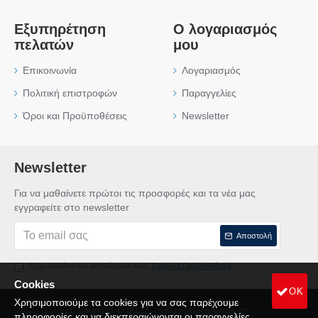
Εξυπηρέτηση
Ο λογαριασμός
πελατών
μου
Επικοινωνία
Λογαριασμός
Πολιτική επιστροφών
Παραγγελίες
Όροι και Προϋποθέσεις
Newsletter
Newsletter
Για να μαθαίνετε πρώτοι τις προσφορές και τα νέα μας
εγγραφείτε στο newsletter
Αποστολή
Έχω διαβάσει και αποδέχομαι τους
Όροι και Προϋποθέσεις
Cookies
OK
Χρησιμοποιούμε τα cookies για να σας παρέχουμε
Copyright © 2022 - swisscolorgreece.gr
πληροφορίες και να διεκπεραιώνονται οι παραγγελίες