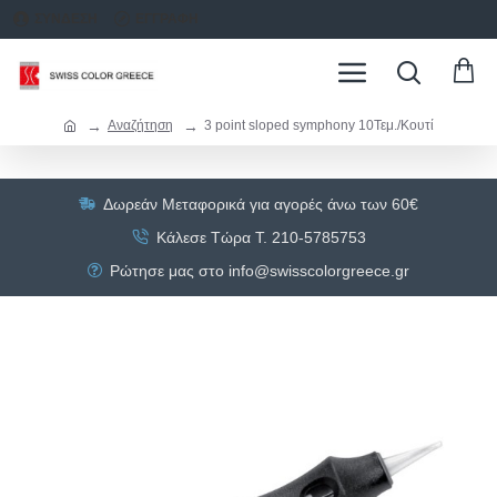
ΣΥΝΔΕΣΗ
ΕΓΓΡΑΦΗ
Αναζήτηση
3 point sloped symphony 10Τεμ./Κουτί
Δωρεάν Μεταφορικά για αγορές άνω των 60€
Κάλεσε Τώρα Τ. 210-5785753
Ρώτησε μας στο info@swisscolorgreece.gr