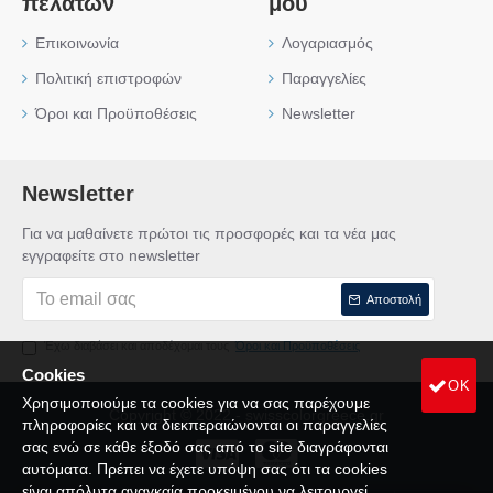
πελατών
μου
Επικοινωνία
Λογαριασμός
Πολιτική επιστροφών
Παραγγελίες
Όροι και Προϋποθέσεις
Newsletter
Newsletter
Για να μαθαίνετε πρώτοι τις προσφορές και τα νέα μας
εγγραφείτε στο newsletter
Αποστολή
Έχω διαβάσει και αποδέχομαι τους
Όροι και Προϋποθέσεις
Cookies
OK
Χρησιμοποιούμε τα cookies για να σας παρέχουμε
Copyright © 2022 - swisscolorgreece.gr
πληροφορίες και να διεκπεραιώνονται οι παραγγελίες
σας ενώ σε κάθε έξοδό σας από το site διαγράφονται
αυτόματα. Πρέπει να έχετε υπόψη σας ότι τα cookies
είναι απόλυτα αναγκαία προκειμένου να λειτουργεί