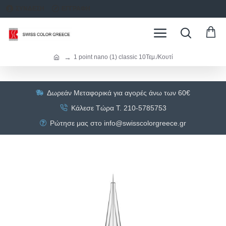
ΣΥΝΔΕΣΗ
ΕΓΓΡΑΦΗ
1 point nano (1) classic 10Τεμ./Κουτί
Δωρεάν Μεταφορικά για αγορές άνω των 60€
Κάλεσε Τώρα Τ. 210-5785753
Ρώτησε μας στο info@swisscolorgreece.gr