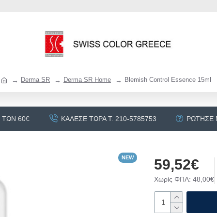
Derma SR
Derma SR Home
Blemish Control Essence 15ml
 ΤΩΝ 60€
ΚΆΛΕΣΕ ΤΏΡΑ Τ. 210-5785753
ΡΏΤΗΣΕ
NEW
59,52€
Χωρίς ΦΠΑ: 48,00€