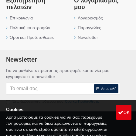
Εξυπηρέτηση
Ο λογαριασμός
πελατών
μου
Επικοινωνία
Λογαριασμός
Πολιτική επιστροφών
Παραγγελίες
Όροι και Προϋποθέσεις
Newsletter
Newsletter
Για να μαθαίνετε πρώτοι τις προσφορές και τα νέα μας
εγγραφείτε στο newsletter
Αποστολή
Έχω διαβάσει και αποδέχομαι τους
Όροι και Προϋποθέσεις
Cookies
OK
Χρησιμοποιούμε τα cookies για να σας παρέχουμε
Copyright © 2022 - swisscolorgreece.gr
πληροφορίες και να διεκπεραιώνονται οι παραγγελίες
σας ενώ σε κάθε έξοδό σας από το site διαγράφονται
αυτόματα. Πρέπει να έχετε υπόψη σας ότι τα cookies