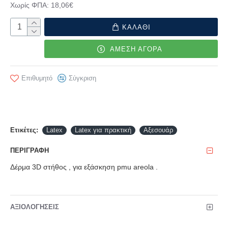
Χωρίς ΦΠΑ: 18,06€
ΚΑΛΑΘΙ
ΑΜΕΣΗ ΑΓΟΡΑ
Επιθυμητό
Σύγκριση
Ετικέτες:
Latex
Latex για πρακτική
Αξεσουάρ
ΠΕΡΙΓΡΑΦΉ
Δέρμα 3D στήθος , για εξάσκηση pmu areola .
ΑΞΙΟΛΟΓΉΣΕΙΣ