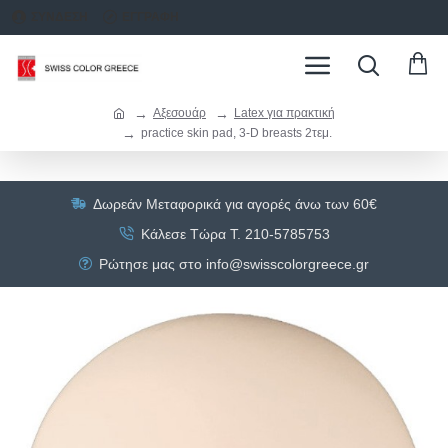
ΣΥΝΔΕΣΗ
ΕΓΓΡΑΦΗ
Αξεσουάρ
Latex για πρακτική
practice skin pad, 3-D breasts 2τεμ.
Δωρεάν Μεταφορικά για αγορές άνω των 60€
Κάλεσε Τώρα Τ. 210-5785753
Ρώτησε μας στο info@swisscolorgreece.gr