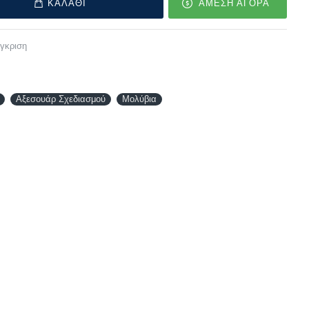
ΚΑΛΑΘΙ
ΑΜΕΣΗ ΑΓΟΡΑ
γκριση
Αξεσουάρ Σχεδιασμού
Μολύβια