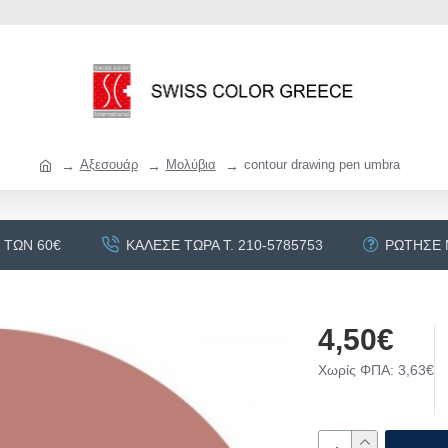
Αξεσουάρ
Μολύβια
contour drawing pen umbra
 ΤΩΝ 60€
ΚΆΛΕΣΕ ΤΏΡΑ Τ. 210-5785753
ΡΏΤΗΣΕ
4,50€
Χωρίς ΦΠΑ: 3,63€