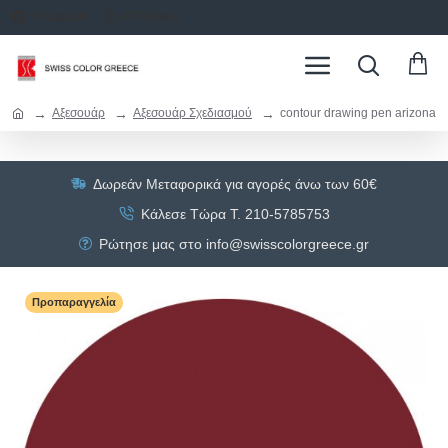
ΣΥΝΔΕΣΗ
ΕΓΓΡΑΦΗ
Αξεσουάρ
Αξεσουάρ Σχεδιασμού
contour drawing pen arizona
Δωρεάν Μεταφορικά για αγορές άνω των 60€
Κάλεσε Τώρα Τ. 210-5785753
Ρώτησε μας στο info@swisscolorgreece.gr
Προπαραγγελία