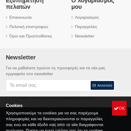
Εξυπηρέτηση
Ο λογαριασμός
πελατών
μου
Επικοινωνία
Λογαριασμός
Πολιτική επιστροφών
Παραγγελίες
Όροι και Προϋποθέσεις
Newsletter
Newsletter
Για να μαθαίνετε πρώτοι τις προσφορές και τα νέα μας
εγγραφείτε στο newsletter
Αποστολή
Έχω διαβάσει και αποδέχομαι τους
Όροι και Προϋποθέσεις
Cookies
OK
Χρησιμοποιούμε τα cookies για να σας παρέχουμε
Copyright © 2022 - swisscolorgreece.gr
πληροφορίες και να διεκπεραιώνονται οι παραγγελίες
σας ενώ σε κάθε έξοδό σας από το site διαγράφονται
αυτόματα. Πρέπει να έχετε υπόψη σας ότι τα cookies